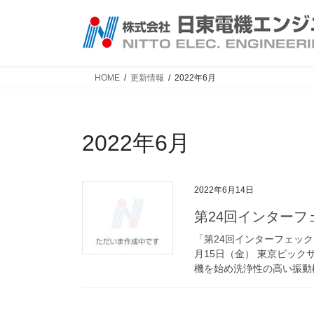
コ
ナ
ン
ビ
テ
ゲ
ン
ー
ツ
シ
HOME
更新情報
2022年6月
へ
ョ
ス
ン
キ
に
2022年6月
ッ
移
プ
動
2022年6月14日
第24回インター
「第24回インターフェック
月15日（金） 東京ビック
機を始め洗浄性の高い振動機